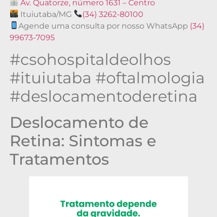
Av. Quatorze, número 1631 – Centro
Ituiutaba/MG
(34) 3262-80100
Agende uma consulta por nosso WhatsApp
(34)
99673-7095
#csohospitaldeolhos
#ituiutaba #oftalmologia
#deslocamentoderetina
Deslocamento de
Retina: Sintomas e
Tratamentos