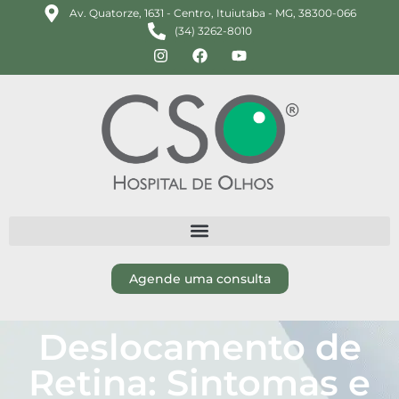
Av. Quatorze, 1631 - Centro, Ituiutaba - MG, 38300-066
(34) 3262-8010
Agende uma consulta
Deslocamento de
Retina: Sintomas e