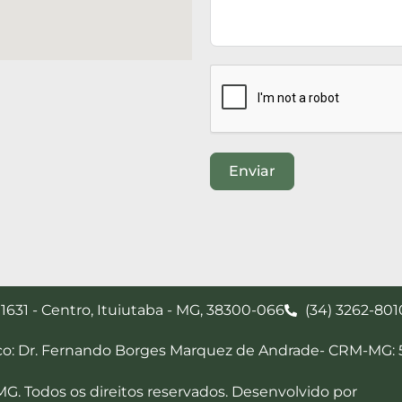
Enviar
 1631 - Centro, Ituiutaba - MG, 38300-066
(34) 3262-801
co: Dr. Fernando Borges Marquez de Andrade- CRM-MG: 5
G. Todos os direitos reservados. Desenvolvido por