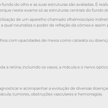
do do olho e as suas estruturas são avaliadas. É realiz
porque neste exame só as estruturas centrais do fundo do
tilização de um aparelho chamado oftalmoscópio indiret
a qual neutraliza o poder de refração da córnea e assim 
 olhos com opacidades de meios como catarata ou doenç
a retina, incluindo os vasos, a mácula e o nervo óptico
agnosticar e acompanhar a evolução de diversas doença
 mácula, tumores, obstruções vasculares e hemorragias.