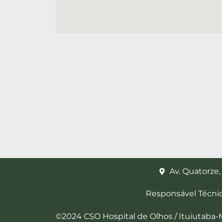
Av. Quatorze,
Responsável Técni
©2024 CSO Hospital de Olhos / Ituiutaba-M