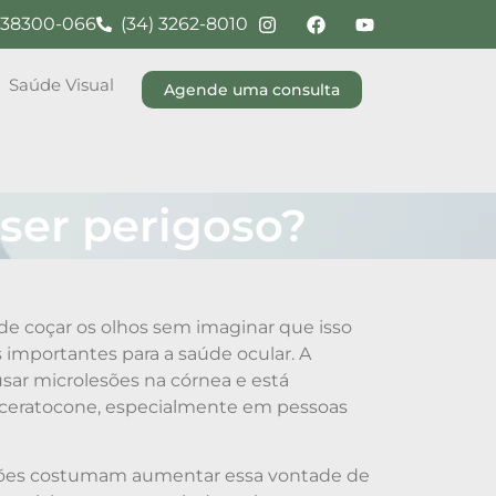
G, 38300-066
(34) 3262-8010
Saúde Visual
Agende uma consulta
 ser perigoso?
de coçar os olhos sem imaginar que isso
 importantes para a saúde ocular. A
sar microlesões na córnea e está
 ceratocone, especialmente em pessoas
itações costumam aumentar essa vontade de