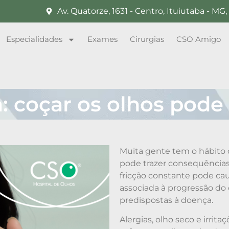
Av. Quatorze, 1631 - Centro, Ituiutaba - M
Especialidades
Exames
Cirurgias
CSO Amigo
: coçar os olhos pode
Muita gente tem o hábito 
pode trazer consequências
fricção constante pode cau
associada à progressão do
predispostas à doença.
Alergias, olho seco e irr