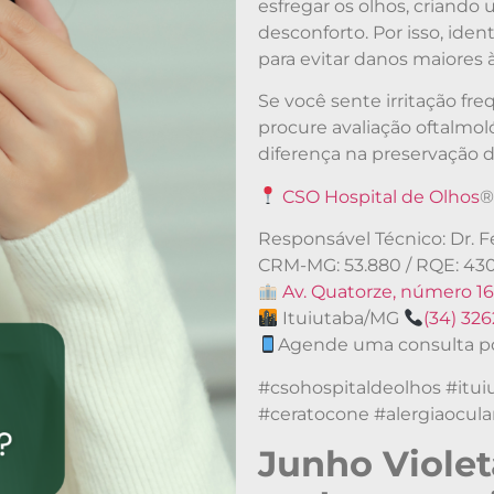
esfregar os olhos, criando
desconforto. Por isso, iden
para evitar danos maiores à
Se você sente irritação fr
procure avaliação oftalm
diferença na preservação d
CSO Hospital de Olhos
Responsável Técnico: Dr.
CRM-MG: 53.880 / RQE: 43
Av. Quatorze, número 16
Ituiutaba/MG
(34) 32
Agende uma consulta p
#csohospitaldeolhos #itui
#ceratocone #alergiaocul
Junho Violet