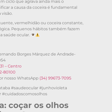
 um ciclo que agrava ainda mais o
tificar a causa da coceira é fundamental
 visão.
equente, vermelhidão ou coceira constante,
ológica. Pequenos hábitos também fazem
a saúde ocular.
®
 Fernando Borges Márquez de Andrade-
054
31 – Centro
62-80100
or nosso WhatsApp
(34) 99673-7095
utaba #saudeocular #junhovioleta
ar #cuidadoscomosolhos
a: coçar os olhos