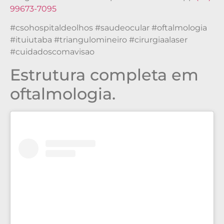
99673-7095
#csohospitaldeolhos #saudeocular #oftalmologia
#ituiutaba #triangulomineiro #cirurgiaalaser
#cuidadoscomavisao
Estrutura completa em
oftalmologia.