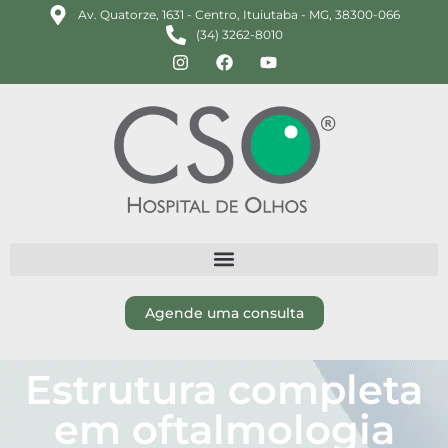
Av. Quatorze, 1631 - Centro, Ituiutaba - MG, 38300-066
(34) 3262-8010
Agende uma consulta
Estrutura completa
em oftalmologia