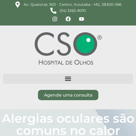
Av. Quatorze, 1631 - Centro, Ituiutaba - MG, 38300-066
(34) 3262-8010
Agende uma consulta
Alergias oculares são
comuns no calor