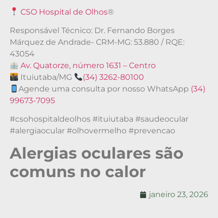
CSO Hospital de Olhos
®
Responsável Técnico: Dr. Fernando Borges
Márquez de Andrade- CRM-MG: 53.880 / RQE:
43054
Av. Quatorze, número 1631 – Centro
Ituiutaba/MG
(34) 3262-80100
Agende uma consulta por nosso WhatsApp
(34)
99673-7095
#csohospitaldeolhos #ituiutaba #saudeocular
#alergiaocular #olhovermelho #prevencao
Alergias oculares são
comuns no calor
janeiro 23, 2026