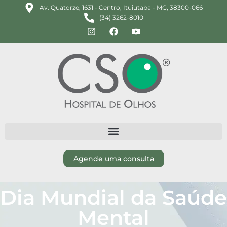
Av. Quatorze, 1631 - Centro, Ituiutaba - MG, 38300-066
(34) 3262-8010
Agende uma consulta
Dia Mundial da Saúde
Mental