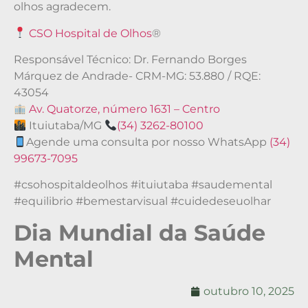
olhos agradecem.
CSO Hospital de Olhos
®
Responsável Técnico: Dr. Fernando Borges
Márquez de Andrade- CRM-MG: 53.880 / RQE:
43054
Av. Quatorze, número 1631 – Centro
Ituiutaba/MG
(34) 3262-80100
Agende uma consulta por nosso WhatsApp
(34)
99673-7095
#csohospitaldeolhos #ituiutaba #saudemental
#equilibrio #bemestarvisual #cuidedeseuolhar
Dia Mundial da Saúde
Mental
outubro 10, 2025