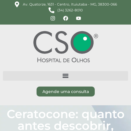
Av. Quatorze, 1631 - Centro, Ituiutaba - MG, 38300-066
(34) 3262-8010
Agende uma consulta
Ceratocone: quanto
antes descobrir,