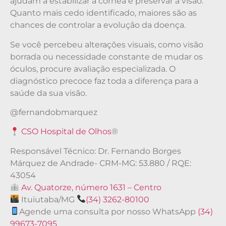
ajudam a estabilizar a córnea e preservar a visão.
Quanto mais cedo identificado, maiores são as
chances de controlar a evolução da doença.
Se você percebeu alterações visuais, como visão
borrada ou necessidade constante de mudar os
óculos, procure avaliação especializada. O
diagnóstico precoce faz toda a diferença para a
saúde da sua visão.
@fernandobmarquez
CSO Hospital de Olhos
®
Responsável Técnico: Dr. Fernando Borges
Márquez de Andrade- CRM-MG: 53.880 / RQE:
43054
Av. Quatorze, número 1631 – Centro
Ituiutaba/MG
(34) 3262-80100
Agende uma consulta por nosso WhatsApp
(34)
99673-7095