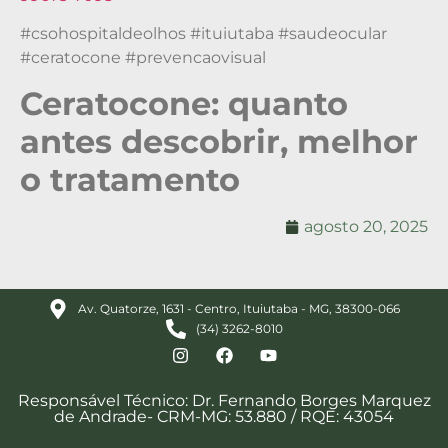
#csohospitaldeolhos #ituiutaba #saudeocular
#ceratocone #prevencaovisual
Ceratocone: quanto
antes descobrir, melhor
o tratamento
agosto 20, 2025
Av. Quatorze, 1631 - Centro, Ituiutaba - MG, 38300-066
(34) 3262-8010
Responsável Técnico: Dr. Fernando Borges Marquez
de Andrade- CRM-MG: 53.880 / RQE: 43054