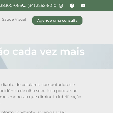
G, 38300-066
(34) 3262-8010
Saúde Visual
Agende uma consulta
ão cada vez mais
iante de celulares, computadores e
ncidência de olho seco. Isso porque, ao
camos menos, o que diminui a lubrificação
.
nforto constante, ardência, visão