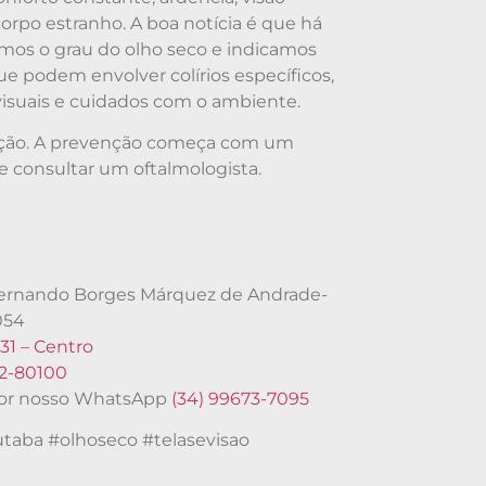
rpo estranho. A boa notícia é que há
amos o grau do olho seco e indicamos
ue podem envolver colírios específicos,
visuais e cuidados com o ambiente.
ção. A prevenção começa com um
 e consultar um oftalmologista.
®
 Fernando Borges Márquez de Andrade-
054
31 – Centro
62-80100
or nosso WhatsApp
(34) 99673-7095
utaba #olhoseco #telasevisao