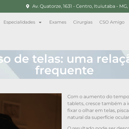
Av. Quatorze, 1631 - Centro, Ituiutaba - M
Especialidades
Exames
Cirurgias
CSO Amigo
so de telas: uma relaç
frequente
Com o aumento do tempo d
tablets, cresce também a i
fixar o olhar em telas, pis
natural da superfície ocular
O resultado pode ser desco