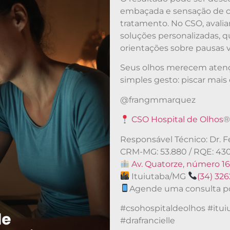
embaçada e sensação de co
tratamento. No CSO, avali
soluções personalizadas, q
orientações sobre pausas 
Seus olhos merecem aten
simples gesto: piscar mais
@frangmmarquez
CSO Hospital de Olhos
Responsável Técnico: Dr.
CRM-MG: 53.880 / RQE: 43
Av. Quatorze, número 16
Ituiutaba/MG
(34) 32
Agende uma consulta p
#csohospitaldeolhos #itui
#drafrancielle