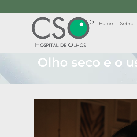
Home
Sobre
Olho seco e o u