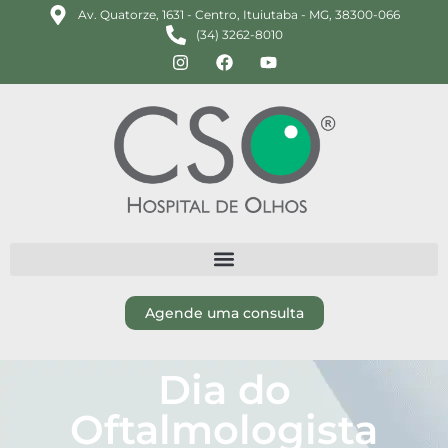
Av. Quatorze, 1631 - Centro, Ituiutaba - MG, 38300-066
(34) 3262-8010
Agende uma consulta
Dia do
Oftalmologista