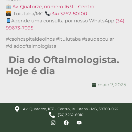
Av. Quatorze, número 1631 – Centro
Ituiutaba/MG
(34) 3262-80100
Agende uma consulta por nosso WhatsApp
(34)
99673-7095
#csohospitaldeolhos #ituiutaba #saudeocular
#diadooftalmologista
Dia do Oftalmolo
gista.
Hoje é dia
maio 7, 2025
Av. Quatorze, 1631 - Centro, Ituiutaba - MG, 38300-066
(34) 3262-8010