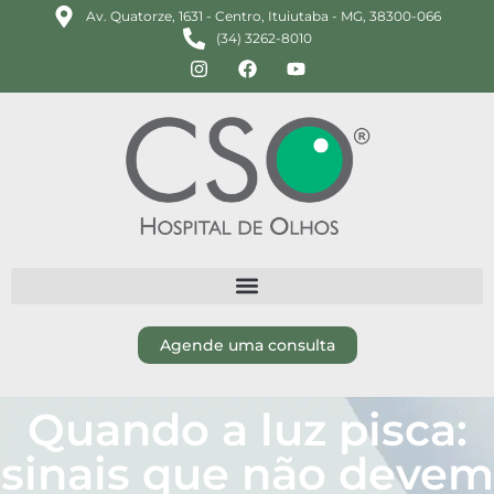
Av. Quatorze, 1631 - Centro, Ituiutaba - MG, 38300-066
(34) 3262-8010
Agende uma consulta
Quando a luz pisca:
sinais que não devem