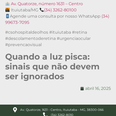
Av. Quatorze, número 1631 – Centro
Ituiutaba/MG
(34) 3262-80100
Agende uma consulta por nosso WhatsApp
(34)
99673-7095
#csohospitaldeolhos #ituiutaba #retina
#descolamentoderetina #urgenciaocular
#prevencaovisual
Quando a luz pisca:
sinais que não devem
ser ignorados
abril 16, 2025
Av. Quatorze, 1631 - Centro, Ituiutaba - MG, 38300-066
(34) 3262-8010