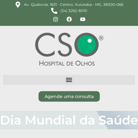
Av. Quatorze, 1631 - Centro, Ituiutaba - MG, 38300-066
(34) 3262-8010
Agende uma consulta
Dia Mundial da Saúde