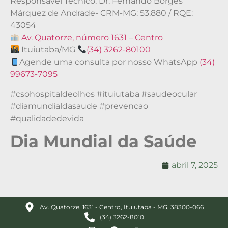
Responsável Técnico: Dr. Fernando Borges
Márquez de Andrade- CRM-MG: 53.880 / RQE:
43054
Av. Quatorze, número 1631 – Centro
Ituiutaba/MG
(34) 3262-80100
Agende uma consulta por nosso WhatsApp
(34)
99673-7095
#csohospitaldeolhos #ituiutaba #saudeocular
#diamundialdasaude #prevencao
#qualidadedevida
Dia Mundial da Saúde
abril 7, 2025
Av. Quatorze, 1631 - Centro, Ituiutaba - MG, 38300-066
(34) 3262-8010