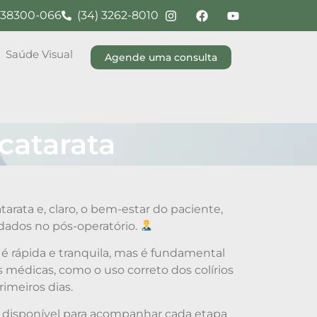
G, 38300-066
(34) 3262-8010
Saúde Visual
Agende uma consulta
 catarata
tarata e, claro, o bem-estar do paciente,
ados no pós-operatório.
é rápida e tranquila, mas é fundamental
s médicas, como o uso correto dos colírios
rimeiros dias.
 disponível para acompanhar cada etapa