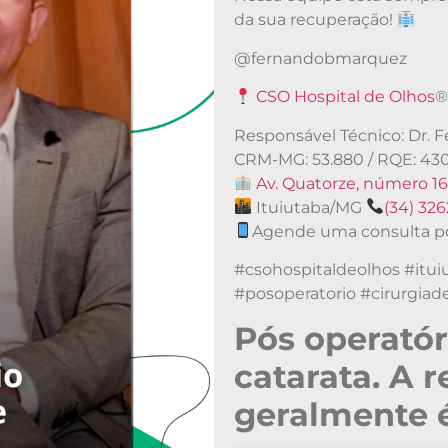
da sua recuperação!
@fernandobmarquez
CSO Hospital de Olhos
Responsável Técnico: Dr.
CRM-MG: 53.880 / RQE: 43
Av. Quatorze, número 16
Ituiutaba/MG
(34) 32
Agende uma consulta p
#csohospitaldeolhos #itui
#posoperatorio #cirurgiad
Pós operatór
catarata. A 
geralmente é