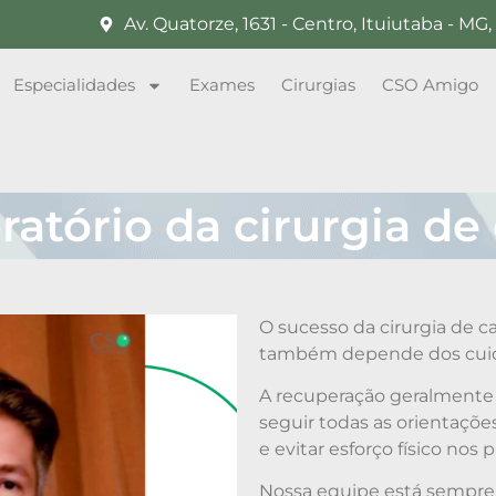
Av. Quatorze, 1631 - Centro, Ituiutaba - M
Especialidades
Exames
Cirurgias
CSO Amigo
atório da cirurgia de
O sucesso da cirurgia de ca
também depende dos cuid
A recuperação geralmente 
seguir todas as orientaçõe
e evitar esforço físico nos p
Nossa equipe está sempre