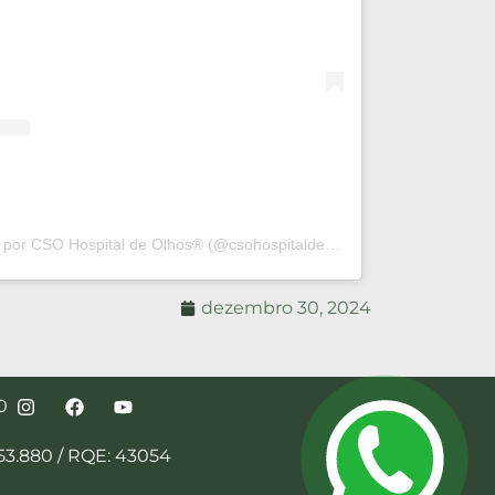
Uma publicação compartilhada por CSO Hospital de Olhos®️ (@csohospitaldeolhos)
dezembro 30, 2024
0
3.880 / RQE: 43054