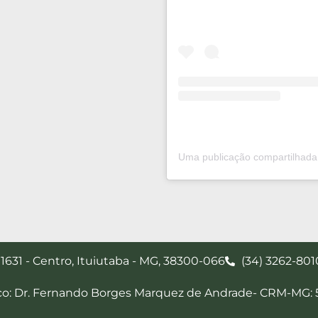
 1631 - Centro, Ituiutaba - MG, 38300-066
(34) 3262-801
co: Dr. Fernando Borges Marquez de Andrade- CRM-MG: 5