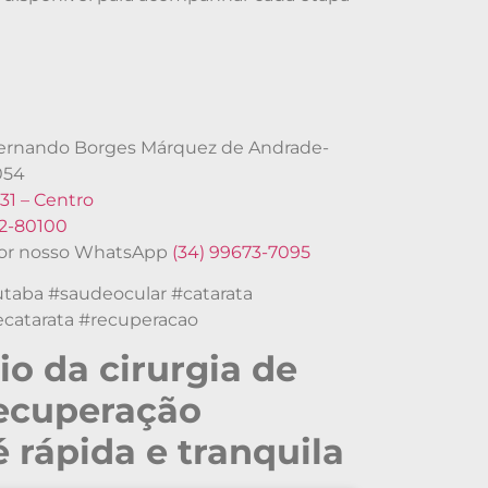
®
 Fernando Borges Márquez de Andrade-
054
31 – Centro
62-80100
or nosso WhatsApp
(34) 99673-7095
utaba #saudeocular #catarata
ecatarata #recuperacao
io da cirurgia de
recuperação
 rápida e tranquila