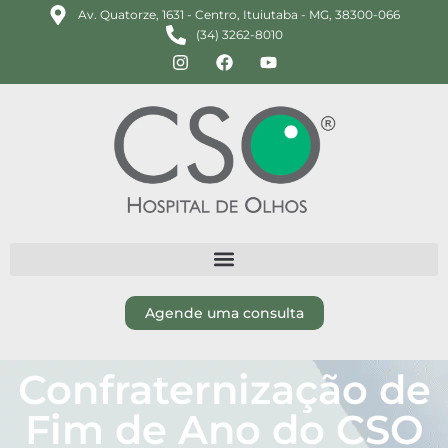
Av. Quatorze, 1631 - Centro, Ituiutaba - MG, 38300-066
(34) 3262-8010
Agende uma consulta
Confraternização de
Fim de Ano do CSO