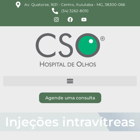
Av. Quatorze, 1631 - Centro, Ituiutaba - MG, 38300-066
(34) 3262-8010
Agende uma consulta
Injeções intravítreas