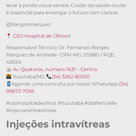
levar à perda visual severa. Cuidar da saúde ocular
é essencial para enxergar o futuro com clareza.
@frangmmarquez
CSO Hospital de Olhos
®
Responsável Técnico: Dr. Fernando Borges
Márquez de Andrade- CRM-MG: 53.880 / RQE:
43054
Av. Quatorze, número 1631 – Centro
Ituiutaba/MG
(34) 3262-80100
Agende uma consulta por nosso WhatsApp
(34)
99673-7095
#csohospitaldeolhos #ituiutaba #drafrancielle
#injecoesintravitreas
Injeções intravítreas