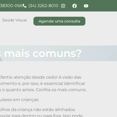
G, 38300-066
(34) 3262-8010
Saúde Visual
Agende uma consulta
os mais comuns?
fantis: atenção desde cedo! A visão das
mento e, por isso, é essencial identificar
s o quanto antes. Confira os mais comuns:
ulares em crianças:
lhos da criança não estão alinhados
iar para dentro ou para fora. Isso pode