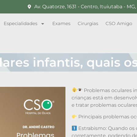
Av. Quatorze, 1631 - Centro, Ituiutaba - M
Especialidades
Exames
Cirurgias
CSO Amigo
ares infantis, quais 
Problemas oculares in
crianças está em desenvolvi
e tratar problemas oculare
Principais problemas oc
Estrabismo: Quando os o
corretamente, podendo desv