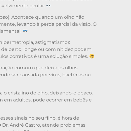
envolvimento ocular.
çoso): Acontece quando um olho não
mente, levando à perda parcial da visão. O
damental.
, hipermetropia, astigmatismo):
r de perto, longe ou com nitidez podem
ulos corretivos é uma solução simples.
amação comum que deixa os olhos
endo ser causada por vírus, bactérias ou
a o cristalino do olho, deixando-o opaco.
em adultos, pode ocorrer em bebês e
ses sinais no seu filho, é hora de
O Dr. André Castro, atende problemas