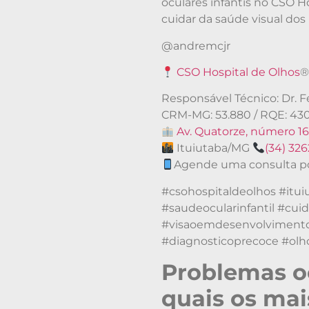
oculares infantis no CSO H
cuidar da saúde visual do
@andremcjr
CSO Hospital de Olhos
Responsável Técnico: Dr.
CRM-MG: 53.880 / RQE: 43
Av. Quatorze, número 16
Ituiutaba/MG
(34) 32
Agende uma consulta p
#csohospitaldeolhos #itui
#saudeocularinfantil #cu
#visaoemdesenvolviment
#diagnosticoprecoce #olh
Problemas oc
quais os ma