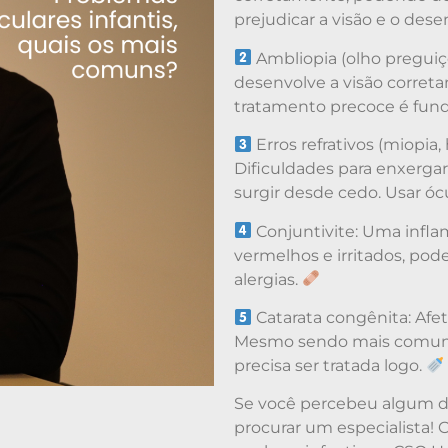
prejudicar a visão e o des
Ambliopia (olho pregui
desenvolve a visão correta
tratamento precoce é fun
Erros refrativos (miopia
Dificuldades para enxerga
surgir desde cedo. Usar óc
Conjuntivite: Uma infl
vermelhos e irritados, pod
alergias.
Catarata congênita: Afet
Mesmo sendo mais comum 
precisa ser tratada logo.
Se você percebeu algum des
procurar um especialista! 