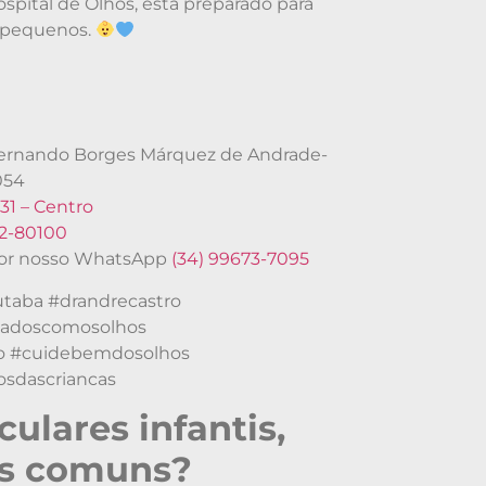
ospital de Olhos, está preparado para
s pequenos.
®
 Fernando Borges Márquez de Andrade-
054
31 – Centro
62-80100
or nosso WhatsApp
(34) 99673-7095
utaba #drandrecastro
idadoscomosolhos
o #cuidebemdosolhos
osdascriancas
ulares infantis,
is comuns?