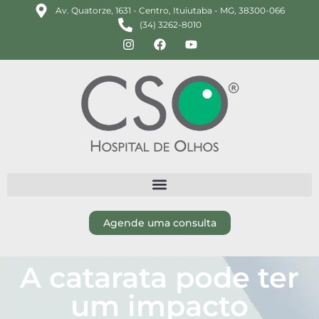
Av. Quatorze, 1631 - Centro, Ituiutaba - MG, 38300-066
(34) 3262-8010
Agende uma consulta
A catarata pode ter
um impacto