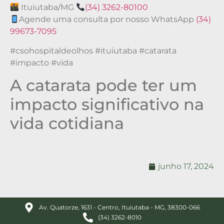
Ituiutaba/MG
(34) 3262-80100
Agende uma consulta por nosso WhatsApp
(34)
99673-7095
#csohospitaldeolhos #ituiutaba #catarata
#impacto #vida
A catarata pode ter um
impacto significativo na
vida cotidiana
junho 17, 2024
Av. Quatorze, 1631 - Centro, Ituiutaba - MG, 38300-066
(34) 3262-8010