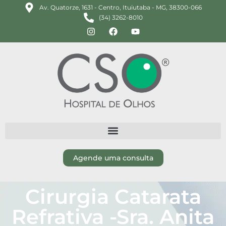
Av. Quatorze, 1631 - Centro, Ituiutaba - MG, 38300-066
(34) 3262-8010
Agende uma consulta
Cirurgia Catarata
Refrativa -Sra. Anita