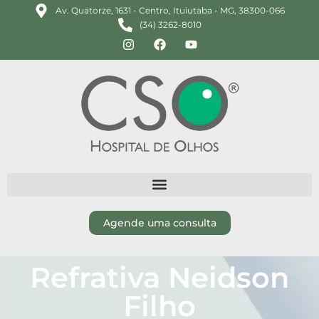
Av. Quatorze, 1631 - Centro, Ituiutaba - MG, 38300-066
(34) 3262-8010
Agende uma consulta
Refrativa Neidson
Filho