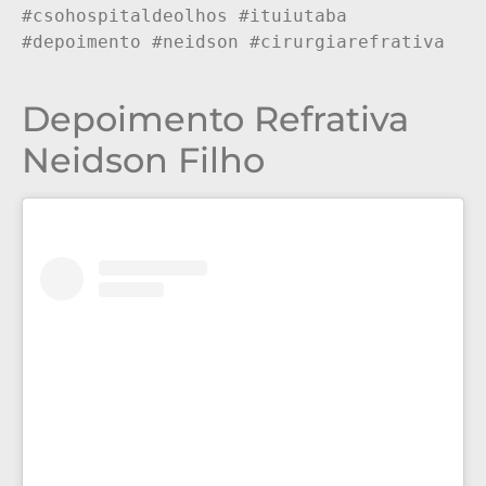
#csohospitaldeolhos #ituiutaba 
#depoimento #neidson #cirurgiarefrativa

Depoimento Refrativa
Neidson Filho