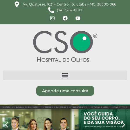
Av. Quatorze, 1631 - Centro, Ituiutaba - MG, 38300-066
(34) 3262-8010
Agende uma consulta