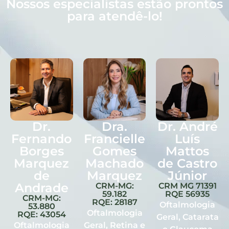
Nossos especialistas estão prontos
para atendê-lo!
Dr.
Dra.
Dr. André
Fernando
Francielle
Luís
Borges
Gomes
Mattos
Marquez
Machado
de Castro
de
Marquez
Júnior
Andrade
CRM-MG:
CRM MG 71391
59.182
RQE 56935
CRM-MG:
RQE: 28187
Oftalmologia
53.880
Oftalmologia
RQE: 43054
Geral, Catarata
Oftalmologia
Geral, Retina e