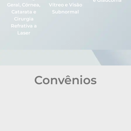
e Glaucoma
Geral, Córnea,
Vítreo e Visão
Catarata e
Subnormal
Cirurgia
Refrativa a
Laser
Convênios