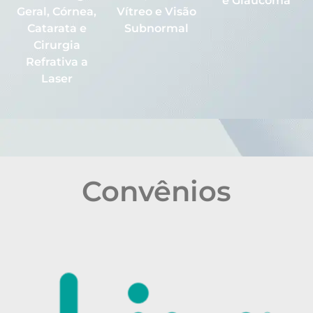
e Glaucoma
Geral, Córnea,
Vítreo e Visão
Catarata e
Subnormal
Cirurgia
Refrativa a
Laser
Convênios