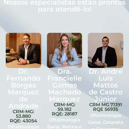
Nossos especialistas estão prontos
para atendê-lo!
Dr.
Dra.
Dr. André
Fernando
Francielle
Luís
Borges
Gomes
Mattos
Marquez
Machado
de Castro
de
Marquez
Júnior
Andrade
CRM-MG:
CRM MG 71391
59.182
RQE 56935
CRM-MG:
RQE: 28187
Oftalmologia
53.880
Oftalmologia
RQE: 43054
Geral, Catarata
Oftalmologia
Geral, Retina e