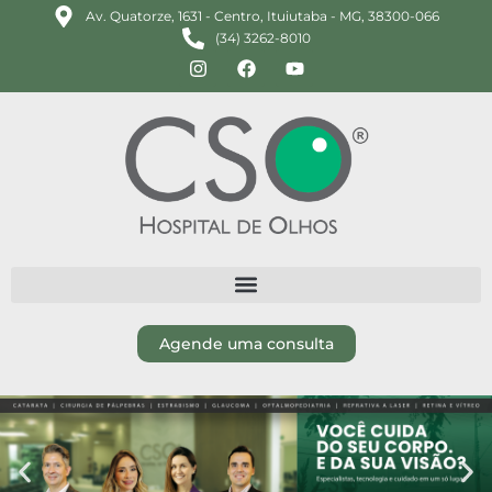
Av. Quatorze, 1631 - Centro, Ituiutaba - MG, 38300-066
(34) 3262-8010
Agende uma consulta