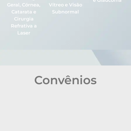
e Glaucoma
Geral, Córnea,
Vítreo e Visão
Catarata e
Subnormal
Cirurgia
Refrativa a
Laser
Convênios