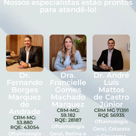
Nossos especialistas estão prontos
para atendê-lo!
Dr.
Dra.
Dr. André
Fernando
Francielle
Luís
Borges
Gomes
Mattos
Marquez
Machado
de Castro
de
Marquez
Júnior
Andrade
CRM-MG:
CRM MG 71391
59.182
RQE 56935
CRM-MG:
RQE: 28187
Oftalmologia
53.880
Oftalmologia
RQE: 43054
Geral, Catarata
Oftalmologia
Geral, Retina e