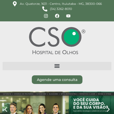
Av. Quatorze, 1631 - Centro, Ituiutaba - MG, 38300-066
(34) 3262-8010
Agende uma consulta