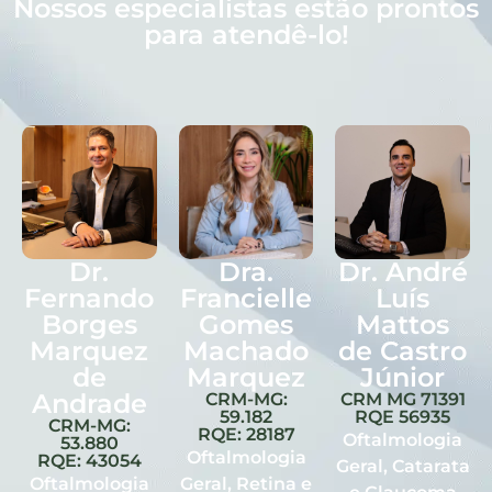
Nossos especialistas estão prontos
para atendê-lo!
Dr.
Dra.
Dr. André
Fernando
Francielle
Luís
Borges
Gomes
Mattos
Marquez
Machado
de Castro
de
Marquez
Júnior
Andrade
CRM-MG:
CRM MG 71391
59.182
RQE 56935
CRM-MG:
RQE: 28187
Oftalmologia
53.880
Oftalmologia
RQE: 43054
Geral, Catarata
Oftalmologia
Geral, Retina e