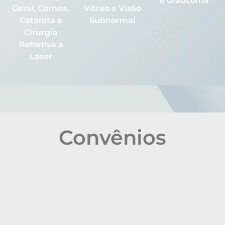
e Glaucoma
Geral, Córnea,
Vítreo e Visão
Catarata e
Subnormal
Cirurgia
Refrativa a
Laser
Convênios