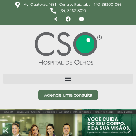
Av. Quatorze, 1631 - Centro, Ituiutaba - MG, 38300-066
(34) 3262-8010
Agende uma consulta