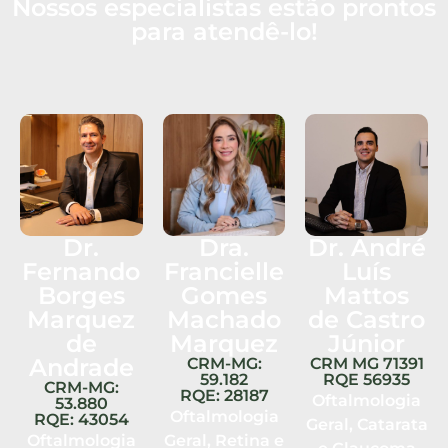
Nossos especialistas estão prontos
para atendê-lo!
Dr.
Dra.
Dr. André
Fernando
Francielle
Luís
Borges
Gomes
Mattos
Marquez
Machado
de Castro
de
Marquez
Júnior
Andrade
CRM-MG:
CRM MG 71391
59.182
RQE 56935
CRM-MG:
RQE: 28187
Oftalmologia
53.880
Oftalmologia
RQE: 43054
Geral, Catarata
Oftalmologia
Geral, Retina e