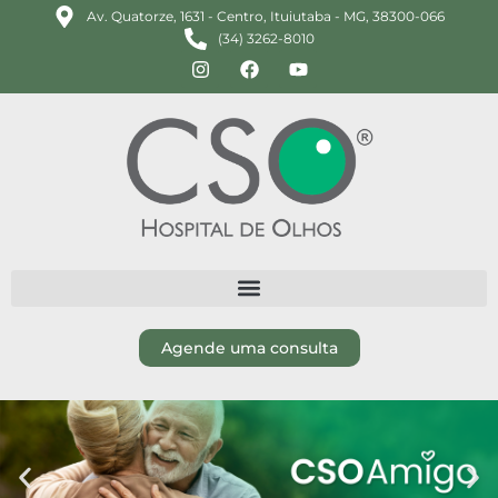
Av. Quatorze, 1631 - Centro, Ituiutaba - MG, 38300-066
(34) 3262-8010
Agende uma consulta