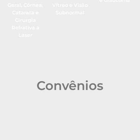
e Glaucoma
Geral, Córnea,
Vítreo e Visão
Catarata e
Subnormal
Cirurgia
Refrativa a
Laser
Convênios